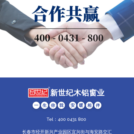
新世纪木铝窗业
一
生
你
我
安
暖
相
伴
Tel：400 0431 800
长春市经开新兴产业园区宜兴街与海安路交汇