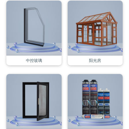
中控玻璃
阳光房